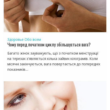
Здоровье
Обо всем
Чому перед початком циклу збільшується вага?
Багато жінок зауважують, що з початком менструації
на терезах з'являється кілька зайвих кілограмів. Коли
місячні закінчуються, вага повертається до попередніх
показників....