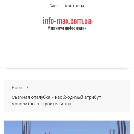
S
Блог
Контакты
k
i
info-max.com.ua
p
Максимум информации
t
o
c
o
n
t
e
n
t
Home
Съемная опалубка – необходимый атрибут
монолитного строительства