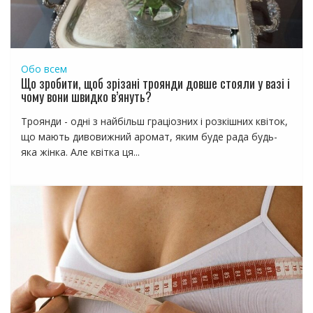
м
Обо всем
Що зробити, щоб зрізані троянди довше стояли у вазі і
чому вони швидко в’януть?
Троянди - одні з найбільш граціозних і розкішних квіток,
що мають дивовижний аромат, яким буде рада будь-
яка жінка. Але квітка ця...